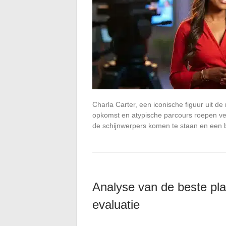
Charla Carter, een iconische figuur uit de r
opkomst en atypische parcours roepen ve
de schijnwerpers komen te staan en ee
Analyse van de beste pl
evaluatie