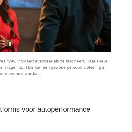
eality-tv, intrigeert evenzeer als ze fascineert. Haar snelle
el vragen op. Hoe kan een gewone persoon plotseling in
n beroemdheid worden…
atforms voor autoperformance-