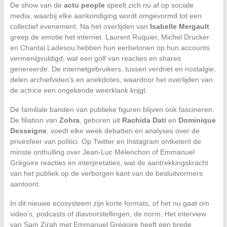
De show van de
actu people
speelt zich nu af op sociale
media, waarbij elke aankondiging wordt omgevormd tot een
collectief evenement. Na het overlijden van
Isabelle Mergault
greep de emotie het internet. Laurent Ruquier, Michel Drucker
en Chantal Ladesou hebben hun eerbetonen op hun accounts
vermenigvuldigd, wat een golf van reacties en shares
genereerde. De internetgebruikers, tussen verdriet en nostalgie,
delen archiefvideo’s en anekdotes, waardoor het overlijden van
de actrice een ongekende weerklank krijgt.
De familiale banden van publieke figuren blijven ook fascineren.
De filiation van
Zohra
, geboren uit
Rachida Dati
en
Dominique
Desseigne
, voedt elke week debatten en analyses over de
privésfeer van politici. Op Twitter en Instagram ontketent de
minste onthulling over Jean-Luc Mélenchon of Emmanuel
Grégoire reacties en interpretaties, wat de aantrekkingskracht
van het publiek op de verborgen kant van de besluitvormers
aantoont.
In dit nieuwe ecosysteem zijn korte formats, of het nu gaat om
video’s, podcasts of diavoorstellingen, de norm. Het interview
van Sam Zirah met Emmanuel Grégoire heeft een brede