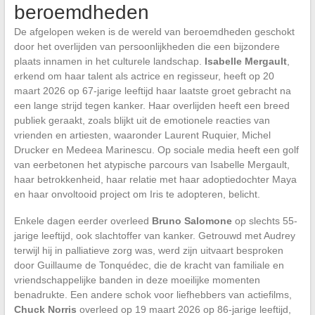
beroemdheden
De afgelopen weken is de wereld van beroemdheden geschokt
door het overlijden van persoonlijkheden die een bijzondere
plaats innamen in het culturele landschap.
Isabelle Mergault
,
erkend om haar talent als actrice en regisseur, heeft op 20
maart 2026 op 67-jarige leeftijd haar laatste groet gebracht na
een lange strijd tegen kanker. Haar overlijden heeft een breed
publiek geraakt, zoals blijkt uit de emotionele reacties van
vrienden en artiesten, waaronder Laurent Ruquier, Michel
Drucker en Medeea Marinescu. Op sociale media heeft een golf
van eerbetonen het atypische parcours van Isabelle Mergault,
haar betrokkenheid, haar relatie met haar adoptiedochter Maya
en haar onvoltooid project om Iris te adopteren, belicht.
Enkele dagen eerder overleed
Bruno Salomone
op slechts 55-
jarige leeftijd, ook slachtoffer van kanker. Getrouwd met Audrey
terwijl hij in palliatieve zorg was, werd zijn uitvaart besproken
door Guillaume de Tonquédec, die de kracht van familiale en
vriendschappelijke banden in deze moeilijke momenten
benadrukte. Een andere schok voor liefhebbers van actiefilms,
Chuck Norris
overleed op 19 maart 2026 op 86-jarige leeftijd,