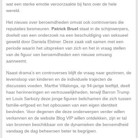
wat een sterke emotie veroorzaakte bij fans over de hele
wereld.
Het nieuws over beroemdheden omvat ook controverses die
reputaties besmeuren.
Patrick Bruel
staat in de schijnwerpers,
doelwit van een onderzoek na een beschuldiging van seksueel
geweld door Daniela Elstner. Deze zaak valt samen met een
periode waarin het uitspreken van zich en het in vraag stellen
van de figuur van beroemdheden een nieuwe omvang
aanneemt.
Naast drama’s en controverses blijft de vraag naar gezinnen, de
levensloop van kinderen en de individuele trajecten de
discussies voeden. Marthe Villalonga, op 94-jarige leeftijd, deelt
haar herinneringen en vertrouwelijkheden, terwijl Barron Trump
en Louis Sarkozy deze jonge figuren belichamen die zich tussen
familie-erfgoed en het opbouwen van een eigen identiteit
bevinden. Voor degenen die deze onderwerpen verder willen
verkennen en de website Blog VIP willen ontdekken, zijn er tal
van bronnen beschikbaar om de dynamieken die beroemdheid
vandaag de dag beheersen beter te begrijpen.