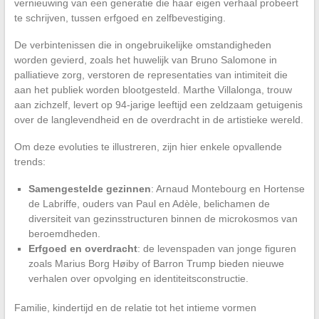
vernieuwing van een generatie die haar eigen verhaal probeert
te schrijven, tussen erfgoed en zelfbevestiging.
De verbintenissen die in ongebruikelijke omstandigheden
worden gevierd, zoals het huwelijk van Bruno Salomone in
palliatieve zorg, verstoren de representaties van intimiteit die
aan het publiek worden blootgesteld. Marthe Villalonga, trouw
aan zichzelf, levert op 94-jarige leeftijd een zeldzaam getuigenis
over de langlevendheid en de overdracht in de artistieke wereld.
Om deze evoluties te illustreren, zijn hier enkele opvallende
trends:
Samengestelde gezinnen
: Arnaud Montebourg en Hortense
de Labriffe, ouders van Paul en Adèle, belichamen de
diversiteit van gezinsstructuren binnen de microkosmos van
beroemdheden.
Erfgoed en overdracht
: de levenspaden van jonge figuren
zoals Marius Borg Høiby of Barron Trump bieden nieuwe
verhalen over opvolging en identiteitsconstructie.
Familie, kindertijd en de relatie tot het intieme vormen