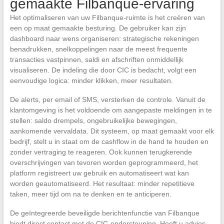
gemaakte Filbanque-ervaring
Het optimaliseren van uw Filbanque-ruimte is het creëren van
een op maat gemaakte besturing. De gebruiker kan zijn
dashboard naar wens organiseren: strategische rekeningen
benadrukken, snelkoppelingen naar de meest frequente
transacties vastpinnen, saldi en afschriften onmiddellijk
visualiseren. De indeling die door CIC is bedacht, volgt een
eenvoudige logica: minder klikken, meer resultaten.
De alerts, per email of SMS, versterken de controle. Vanuit de
klantomgeving is het voldoende om aangepaste meldingen in te
stellen: saldo drempels, ongebruikelijke bewegingen,
aankomende vervaldata. Dit systeem, op maat gemaakt voor elk
bedrijf, stelt u in staat om de cashflow in de hand te houden en
zonder vertraging te reageren. Ook kunnen terugkerende
overschrijvingen van tevoren worden geprogrammeerd, het
platform registreert uw gebruik en automatiseert wat kan
worden geautomatiseerd. Het resultaat: minder repetitieve
taken, meer tijd om na te denken en te anticiperen.
De geïntegreerde beveiligde berichtenfunctie van Filbanque
biedt direct contact met de CIC-ondersteuning. Heeft u advies