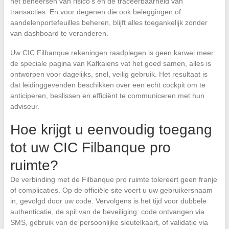
het beheersen van risico’s en de traceerbaarheid van
transacties. En voor degenen die ook beleggingen of
aandelenportefeuilles beheren, blijft alles toegankelijk zonder
van dashboard te veranderen.
Uw CIC Filbanque rekeningen raadplegen is geen karwei meer:
de speciale pagina van Kafkaiens vat het goed samen, alles is
ontworpen voor dagelijks, snel, veilig gebruik. Het resultaat is
dat leidinggevenden beschikken over een echt cockpit om te
anticiperen, beslissen en efficiënt te communiceren met hun
adviseur.
Hoe krijgt u eenvoudig toegang
tot uw CIC Filbanque pro
ruimte?
De verbinding met de Filbanque pro ruimte tolereert geen franje
of complicaties. Op de officiële site voert u uw gebruikersnaam
in, gevolgd door uw code. Vervolgens is het tijd voor dubbele
authenticatie, de spil van de beveiliging: code ontvangen via
SMS, gebruik van de persoonlijke sleutelkaart, of validatie via