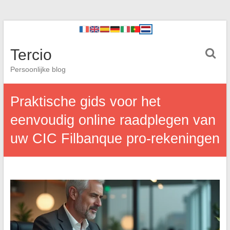
Tercio
Persoonlijke blog
Praktische gids voor het
eenvoudig online raadplegen van
uw CIC Filbanque pro-rekeningen