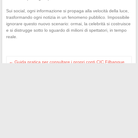
Sui social, ogni informazione si propaga alla velocità della luce,
trasformando ogni notizia in un fenomeno pubblico. Impossibile
ignorare questo nuovo scenario: ormai, la celebrità si costruisce
e si distrugge sotto lo sguardo di milioni di spettatori, in tempo
reale.
←
Guida pratica per consultare i propri conti CIC Filbanque
pro facilmente online
Consigli e ispirazioni per organizzare il tuo prossimo viaggio
in tutta serenità
→
Search