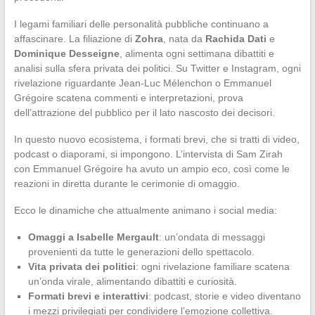
I legami familiari delle personalità pubbliche continuano a
affascinare. La filiazione di
Zohra
, nata da
Rachida Dati
e
Dominique Desseigne
, alimenta ogni settimana dibattiti e
analisi sulla sfera privata dei politici. Su Twitter e Instagram, ogni
rivelazione riguardante Jean-Luc Mélenchon o Emmanuel
Grégoire scatena commenti e interpretazioni, prova
dell’attrazione del pubblico per il lato nascosto dei decisori.
In questo nuovo ecosistema, i formati brevi, che si tratti di video,
podcast o diaporami, si impongono. L’intervista di Sam Zirah
con Emmanuel Grégoire ha avuto un ampio eco, così come le
reazioni in diretta durante le cerimonie di omaggio.
Ecco le dinamiche che attualmente animano i social media:
Omaggi a Isabelle Mergault
: un’ondata di messaggi
provenienti da tutte le generazioni dello spettacolo.
Vita privata dei politici
: ogni rivelazione familiare scatena
un’onda virale, alimentando dibattiti e curiosità.
Formati brevi e interattivi
: podcast, storie e video diventano
i mezzi privilegiati per condividere l’emozione collettiva.