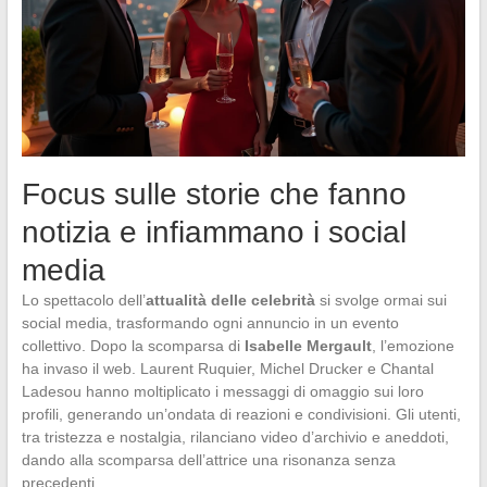
Focus sulle storie che fanno
notizia e infiammano i social
media
Lo spettacolo dell’
attualità delle celebrità
si svolge ormai sui
social media, trasformando ogni annuncio in un evento
collettivo. Dopo la scomparsa di
Isabelle Mergault
, l’emozione
ha invaso il web. Laurent Ruquier, Michel Drucker e Chantal
Ladesou hanno moltiplicato i messaggi di omaggio sui loro
profili, generando un’ondata di reazioni e condivisioni. Gli utenti,
tra tristezza e nostalgia, rilanciano video d’archivio e aneddoti,
dando alla scomparsa dell’attrice una risonanza senza
precedenti.