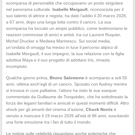
scomparsa di personalità che occupavano un posto singolare
nel panorama culturale.
Isabelle Mergault
, riconosciuta per il
suo talento di attrice e regista, ha dato l’addio il 20 marzo 2026,
a 67 anni, dopo una lunga lotta contro il cancro. La sua
scomparsa ha toccato un ampio pubblico, come testimoniano le
reazioni commosse di amici e artisti, tra cui Laurent Ruquier,
Michel Drucker e Medeea Marinescu. Sui social media,
un’ondata di omaggi ha messo in luce il percorso atipico di
Isabelle Mergault, il suo impegno, la sua relazione con la figlia
adottiva Maya e il suo progetto di adottare Iris, rimasto
incompiuto.
Qualche giorno prima,
Bruno Salomone
è scomparso a soli 55
anni, vittima anch’egli di un cancro. Sposato con Audrey mentre
si trovava in cure palliative, l’attore ha visto le sue esequie
commentate da Guillaume de Tonquédec, che ha sottolineato la
forza dei legami familiari e amicali in questi momenti difficili. Altro
shock per gli amanti del cinema d’azione,
Chuck Norris
è
venuto a mancare il 19 marzo 2026 all’età di 86 anni, suscitando
una forte emozione tra i fan di tutto il mondo.
Le notizie sulle celebrità riguardano anche polemiche che