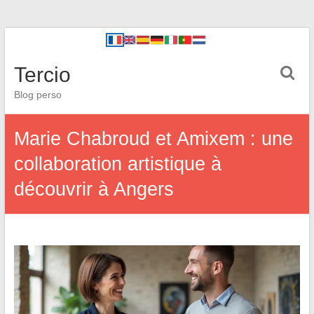
Tercio
Blog perso
Marie Chabroud et Amixem : une
collaboration artistique à
découvrir à Angers