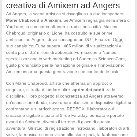
creativa di Amixem ad Angers
Ad Angers, la scena artistica si risveglia a un duo inaspettato:
Marie Chabroud
e
Amixem
. Se Amixem regna già nella sfera di
YouTube, la sua storia affonda le radici nella città: Maxime
Chabroud, originario di Lione, ha costruito le sue prime
ambizioni ad Angers, dove consegue un DUT Finanze. Oggi, il
suo canale YouTube supera i 465 milioni di visualizzazioni e
conta più di 3,2 milioni di abbonati. Formazione a Nantes,
specializzazione in web marketing ad Audencia SciencesCom,
gusto pronunciato per la narrazione originale e l’innovazione:
Amixem incarna questa generazione che confonde le piste.
Con Marie Chabroud, artista che afferma un approccio
singolare, si tratta di andare oltre:
aprire dei ponti
tra le
discipline. Il loro progetto si concretizza ad Angers attraverso
un’esposizione ibrida, dove opere plastiche e dispositivi digitali si
confrontano e si arricchiscono. REDBOX, il laboratorio di
creazione digitale situato al 9 rue Faraday, pensato e portato
avanti da Amixem, diventa il terreno di gioco di questa
avventura. Gli studi di registrazione incrociano i laboratori di arti
visive, la musica risuona vicino allo skate park, la fabbricazione