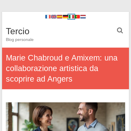
Tercio
Blog personale
Marie Chabroud e Amixem: una
collaborazione artistica da
scoprire ad Angers