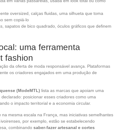
ada em várias passarelas, usada em look total ou como
mente oversized, calças fluidas, uma silhueta que toma
o sem copiá-lo
as, sapatos de bico quadrado, óculos gráficos que definem
ocal: uma ferramenta
t fashion
ração da oferta de moda responsável avança. Plataformas
mente os criadores engajados em uma produção de
equense (ModeMTL)
lista as marcas que apoiam uma
o declarado: posicionar esses criadores como uma
ando o impacto territorial e a economia circular.
e na mesma escala na França, mas iniciativas semelhantes
s ivoirenses, por exemplo, estão se estabelecendo
cesa, combinando
saber-fazer artesanal e cortes