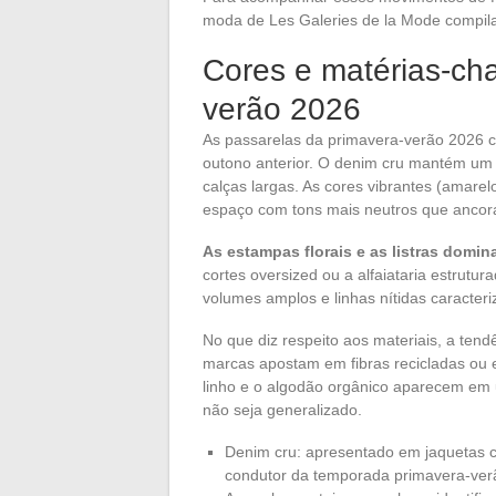
moda de Les Galeries de la Mode compila
Cores e matérias-ch
verão 2026
As passarelas da primavera-verão 2026 
outono anterior. O denim cru mantém um 
calças largas. As cores vibrantes (amare
espaço com tons mais neutros que ancora
As estampas florais e as listras domi
cortes oversized ou a alfaiataria estrutu
volumes amplos e linhas nítidas caracter
No que diz respeito aos materiais, a tend
marcas apostam em fibras recicladas ou
linho e o algodão orgânico aparecem em
não seja generalizado.
Denim cru: apresentado em jaquetas cur
condutor da temporada primavera-ver