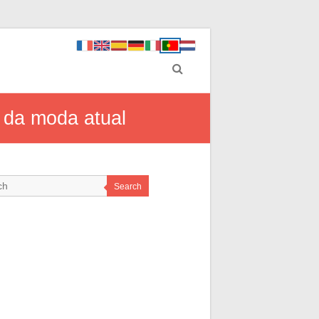
o da moda atual
Search