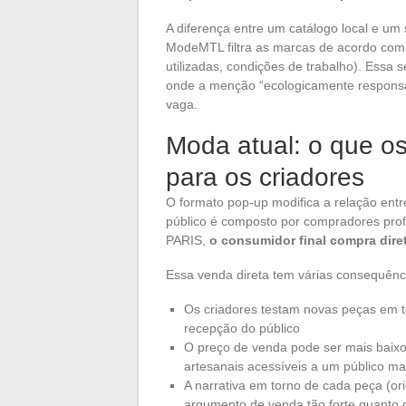
A diferença entre um catálogo local e um
ModeMTL filtra as marcas de acordo com c
utilizadas, condições de trabalho). Essa 
onde a menção “ecologicamente respons
vaga.
Moda atual: o que o
para os criadores
O formato pop-up modifica a relação entr
público é composto por compradores prof
PARIS,
o consumidor final compra dire
Essa venda direta tem várias consequênc
Os criadores testam novas peças em 
recepção do público
O preço de venda pode ser mais baixo
artesanais acessíveis a um público m
A narrativa em torno de cada peça (or
argumento de venda tão forte quanto o