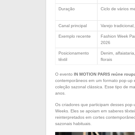
Duração
Ciclo de vários m
Canal principal
Varejo tradiciona
Exemplo recente
Fashion Week Par
2026
Posicionamento
Denim, alfaiatari
têxtil
florais
O evento
IN MOTION PARIS reúne roupas
contemporâneos em um formato pop-up em 
coleção sazonal clássica. Esse tipo de m
anos.
Os criadores que participam desses pop-
Weeks. Eles se apoiam em saberes têxteis
reinterpretados em cortes contemporâneos
sazonais habituais.