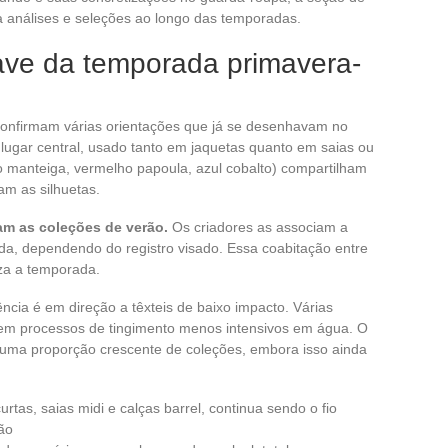
 análises e seleções ao longo das temporadas.
ave da temporada primavera-
confirmam várias orientações que já se desenhavam no
lugar central, usado tanto em jaquetas quanto em saias ou
lo manteiga, vermelho papoula, azul cobalto) compartilham
m as silhuetas.
nam as coleções de verão.
Os criadores as associam a
rada, dependendo do registro visado. Essa coabitação entre
iza a temporada.
ência é em direção a têxteis de baixo impacto. Várias
 em processos de tingimento menos intensivos em água. O
 uma proporção crescente de coleções, embora isso ainda
tas, saias midi e calças barrel, continua sendo o fio
ão