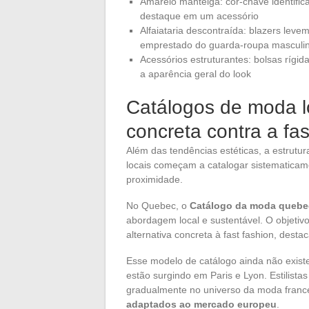
Amarelo manteiga: cor-chave identific
destaque em um acessório
Alfaiataria descontraída: blazers leve
emprestado do guarda-roupa masculin
Acessórios estruturantes: bolsas rígid
a aparência geral do look
Catálogos de moda l
concreta contra a fas
Além das tendências estéticas, a estrutu
locais começam a catalogar sistematica
proximidade.
No Quebec, o
Catálogo da moda queb
abordagem local e sustentável. O objetiv
alternativa concreta à fast fashion, destac
Esse modelo de catálogo ainda não exist
estão surgindo em Paris e Lyon. Estilista
gradualmente no universo da moda fran
adaptados ao mercado europeu
.