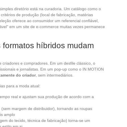
 simples diretório está na curadoria. Um catálogo como o
ritérios de produção (local de fabricação, matérias
seleção oferece ao consumidor um referencial confiável,
ável” em um site de e-commerce muitas vezes permanece
s formatos híbridos mudam
e criadores e compradores. Em um desfile clássico, o
issionais e jornalistas. Em um pop-up como o IN MOTION
tamente do criador
, sem intermediários.
ias para a moda atual:
tempo real e ajustam sua produção de acordo com a
 (sem margem de distribuidor), tornando as roupas
ais amplo
igem do tecido, técnica de fabricação) torna-se um
 estilo em si