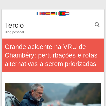
Tercio
Blog pessoal
Grande acidente na VRU de
Chambéry: perturbações e rotas
alternativas a serem priorizadas