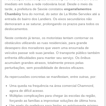
imediato em toda a rede rodoviária local. Desde o meio da
tarde, a prefeitura de Savoie constatou
engarrafamentos
Chambéry
fora do normal, do setor de La Motte-Servolex até a
entrada do bairro dos Landiers. Os eixos secundários não
demoraram a se saturar, prolongando os prazos para todos os
deslocamentos.
Neste contexto já tenso, os motoristas tentam contornar os
obstáculos utilizando as ruas residenciais, para grande
desespero dos moradores que veem uma enxurrada de
veículos passar sob suas janelas. O transporte público também
enfrenta dificuldades para manter seu serviço. Os ônibus
acumulam grandes atrasos, totalmente presos pelas
perturbações, sem possibilidade de desvios eficazes.
As repercussões concretas se manifestam, entre outras, por:
Uma queda na frequência na área comercial Chamnord,
agora de difícil acesso.
Múltiplas complicações para chegar às escolas da região,
forçando as famílias a improvisar soluções de última hora.
Um apelo da prefeitura para limitar ao estritamente mínimo