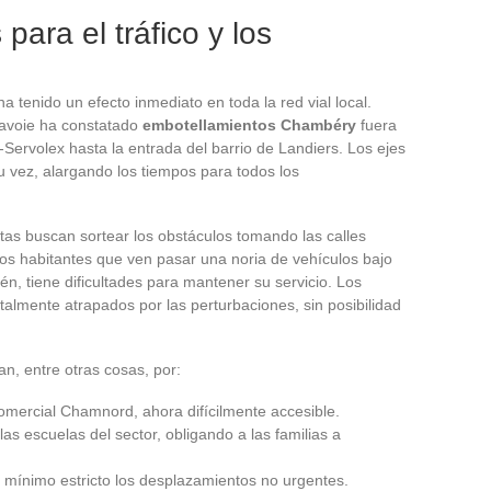
ara el tráfico y los
a tenido un efecto inmediato en toda la red vial local.
 Savoie ha constatado
embotellamientos Chambéry
fuera
-Servolex hasta la entrada del barrio de Landiers. Los ejes
u vez, alargando los tiempos para todos los
stas buscan sortear los obstáculos tomando las calles
los habitantes que ven pasar una noria de vehículos bajo
én, tiene dificultades para mantener su servicio. Los
talmente atrapados por las perturbaciones, sin posibilidad
n, entre otras cosas, por:
comercial Chamnord, ahora difícilmente accesible.
las escuelas del sector, obligando a las familias a
al mínimo estricto los desplazamientos no urgentes.