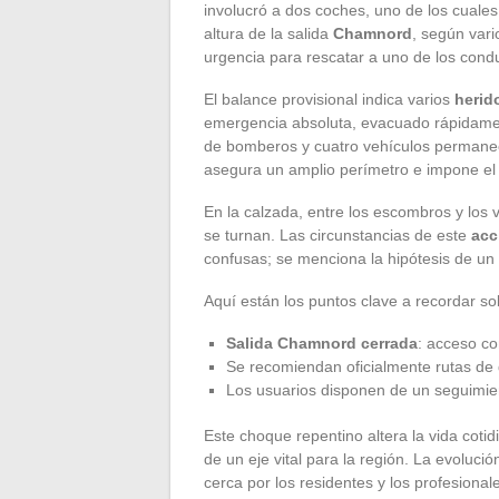
involucró a dos coches, uno de los cual
altura de la salida
Chamnord
, según vari
urgencia para rescatar a uno de los condu
El balance provisional indica varios
herid
emergencia absoluta, evacuado rápidame
de bomberos y cuatro vehículos permanece
asegura un amplio perímetro e impone el 
En la calzada, entre los escombros y los 
se turnan. Las circunstancias de este
acc
confusas; se menciona la hipótesis de un 
Aquí están los puntos clave a recordar so
Salida Chamnord cerrada
: acceso co
Se recomiendan oficialmente rutas de 
Los usuarios disponen de un seguimient
Este choque repentino altera la vida cotid
de un eje vital para la región. La evoluc
cerca por los residentes y los profesional