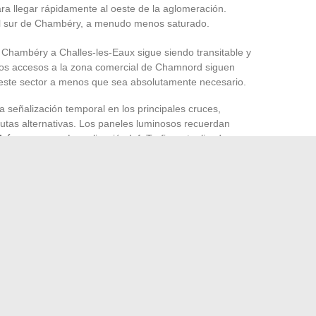
ara llegar rápidamente al oeste de la aglomeración.
 al sur de Chambéry, a menudo menos saturado.
de Chambéry a Challes-les-Eaux sigue siendo transitable y
 Los accesos a la zona comercial de Chamnord siguen
 este sector a menos que sea absolutamente necesario.
 señalización temporal en los principales cruces,
 rutas alternativas. Los paneles luminosos recuerdan
béry
en curso. La aplicación InfoTrafic, actualizada en
la situación y de los ralentizaciones aún en curso.
 necesaria en las rotondas y en las intersecciones
o denso e impredecible. Los equipos de vialidad siguen la
 dispositivos si la situación lo exige.
o reemplazada por lo inesperado. Resta saber cuánto
e finalmente su aliento.
: comparación de las mejores alternativas en 2024