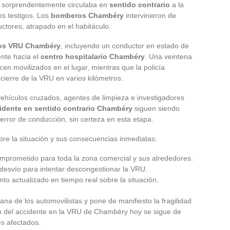
es sorprendentemente circulaba en
sentido contrario
a la
os testigos. Los
bomberos Chambéry
intervinieron de
ctores, atrapado en el habitáculo.
os VRU Chambéry
, incluyendo un conductor en estado de
nte hacia el
centro hospitalario Chambéry
. Una veintena
n movilizados en el lugar, mientras que la policía
cierre de la VRU en varios kilómetros.
vehículos cruzados, agentes de limpieza e investigadores
idente en sentido contrario Chambéry
siguen siendo
error de conducción, sin certeza en esta etapa.
bre la situación y sus consecuencias inmediatas:
mprometido para toda la zona comercial y sus alrededores.
desvío para intentar descongestionar la VRU.
o actualizado en tiempo real sobre la situación.
iana de los automovilistas y pone de manifiesto la fragilidad
ión del accidente en la VRU de Chambéry hoy se sigue de
es afectados.