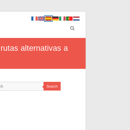
utas alternativas a
Search