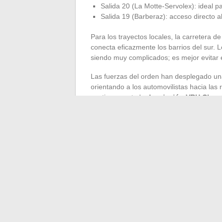
Salida 20 (La Motte-Servolex): ideal p
Salida 19 (Barberaz): acceso directo
Para los trayectos locales, la carretera 
conecta eficazmente los barrios del sur.
siendo muy complicados; es mejor evitar
Las fuerzas del orden han desplegado una
orientando a los automovilistas hacia las
continuamente la
desviación VRU Cham
tiempo real, ofrece una visión precisa de 
En este contexto, la prudencia también es
secundarias, donde el tráfico sigue siend
evolución en directo, listos para ajustar los
En la VRU de Chambéry, la rutina ha sid
tiempo tomará para que la ciudad recuper
←
Dónde ver la NBA en streaming gratis