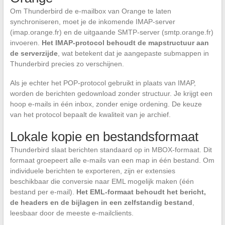
Om Thunderbird de e-mailbox van Orange te laten
synchroniseren, moet je de inkomende IMAP-server
(imap.orange.fr) en de uitgaande SMTP-server (smtp.orange.fr)
invoeren.
Het IMAP-protocol behoudt de mapstructuur aan
de serverzijde
, wat betekent dat je aangepaste submappen in
Thunderbird precies zo verschijnen.
Als je echter het POP-protocol gebruikt in plaats van IMAP,
worden de berichten gedownload zonder structuur. Je krijgt een
hoop e-mails in één inbox, zonder enige ordening. De keuze
van het protocol bepaalt de kwaliteit van je archief.
Lokale kopie en bestandsformaat
Thunderbird slaat berichten standaard op in MBOX-formaat. Dit
formaat groepeert alle e-mails van een map in één bestand. Om
individuele berichten te exporteren, zijn er extensies
beschikbaar die conversie naar EML mogelijk maken (één
bestand per e-mail).
Het EML-formaat behoudt het bericht,
de headers en de bijlagen in een zelfstandig bestand
,
leesbaar door de meeste e-mailclients.