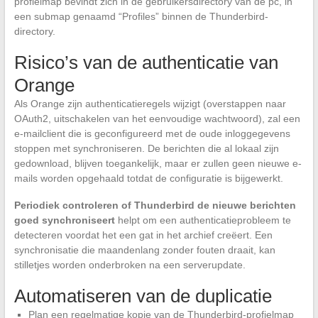
profielmap bevindt zich in de gebruikersdirectory van de pc, in
een submap genaamd “Profiles” binnen de Thunderbird-
directory.
Risico’s van de authenticatie van
Orange
Als Orange zijn authenticatieregels wijzigt (overstappen naar
OAuth2, uitschakelen van het eenvoudige wachtwoord), zal een
e-mailclient die is geconfigureerd met de oude inloggegevens
stoppen met synchroniseren. De berichten die al lokaal zijn
gedownload, blijven toegankelijk, maar er zullen geen nieuwe e-
mails worden opgehaald totdat de configuratie is bijgewerkt.
Periodiek controleren of Thunderbird de nieuwe berichten
goed synchroniseert
helpt om een authenticatieprobleem te
detecteren voordat het een gat in het archief creëert. Een
synchronisatie die maandenlang zonder fouten draait, kan
stilletjes worden onderbroken na een serverupdate.
Automatiseren van de duplicatie
Plan een regelmatige kopie van de Thunderbird-profielmap