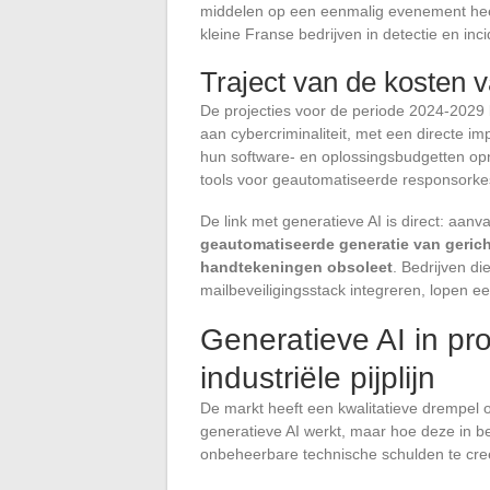
middelen op een eenmalig evenement heef
kleine Franse bedrijven in detectie en inc
Traject van de kosten v
De projecties voor de periode 2024-2029 
aan cybercriminaliteit, met een directe im
hun software- en oplossingsbudgetten opn
tools voor geautomatiseerde responsorke
De link met generatieve AI is direct: aanv
geautomatiseerde generatie van gericht
handtekeningen obsoleet
. Bedrijven d
mailbeveiligingsstack integreren, lopen een
Generatieve AI in pr
industriële pijplijn
De markt heeft een kwalitatieve drempel o
generatieve AI werkt, maar hoe deze in 
onbeheerbare technische schulden te cre