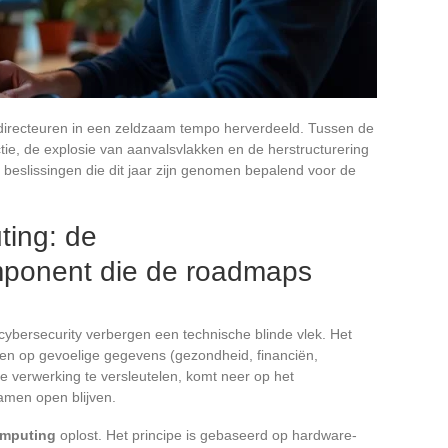
T-directeuren in een zeldzaam tempo herverdeeld. Tussen de
ctie, de explosie van aanvalsvlakken en de herstructurering
e beslissingen die dit jaar zijn genomen bepalend voor de
ting: de
mponent die de roadmaps
cybersecurity verbergen een technische blinde vlek. Het
en op gevoelige gegevens (gezondheid, financiën,
e verwerking te versleutelen, komt neer op het
amen open blijven.
omputing
oplost. Het principe is gebaseerd op hardware-