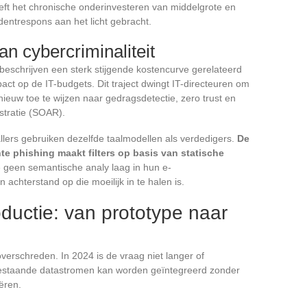
t het chronische onderinvesteren van middelgrote en
identrespons aan het licht gebracht.
an cybercriminaliteit
beschrijven een sterk stijgende kostencurve gerelateerd
pact op de IT-budgets. Dit traject dwingt IT-directeuren om
ieuw toe te wijzen naar gedragsdetectie, zero trust en
stratie (SOAR).
allers gebruiken dezelfde taalmodellen als verdedigers.
De
e phishing maakt filters op basis van statische
ie geen semantische analy laag in hun e-
 achterstand op die moeilijk in te halen is.
oductie: van prototype naar
verschreden. In 2024 is de vraag niet langer of
bestaande datastromen kan worden geïntegreerd zonder
ëren.