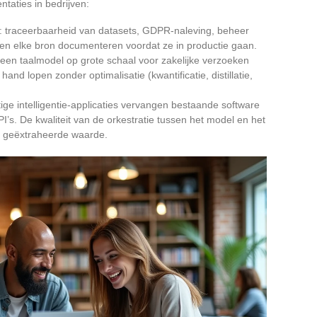
taties in bedrijven:
: traceerbaarheid van datasets, GDPR-naleving, beheer
n elke bron documenteren voordat ze in productie gaan.
 een taalmodel op grote schaal voor zakelijke verzoeken
hand lopen zonder optimalisatie (kwantificatie, distillatie,
tige intelligentie-applicaties vervangen bestaande software
I’s. De kwaliteit van de orkestratie tussen het model en het
k geëxtraheerde waarde.