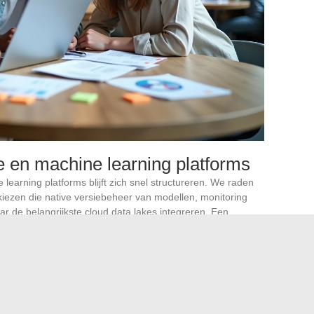
e en machine learning platforms
earning platforms blijft zich snel structureren. We raden
kiezen die native versiebeheer van modellen, monitoring
aar de belangrijkste cloud data lakes integreren. Een
e bestaande basis blijft een kostbaar prototype.
 edge computing: hybride
door
 2024 concrete effecten gehad. Verschillende initiatieven