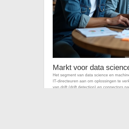
Markt voor data scienc
Het segment van data science en machine l
IT-directeuren aan om oplossingen te ver
van drift (drift detection) en connectors n
innovatietool die zich niet integreert in d
Souvereine cloud en
architecturen zetten 
Het debat over datasoevereiniteit heeft in