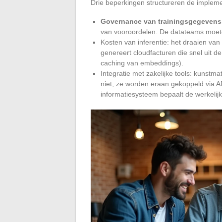
Drie beperkingen structureren de implemen
Governance van trainingsgegevens
van vooroordelen. De datateams moete
Kosten van inferentie: het draaien van
genereert cloudfacturen die snel uit de 
caching van embeddings).
Integratie met zakelijke tools: kunstma
niet, ze worden eraan gekoppeld via AP
informatiesysteem bepaalt de werkelij