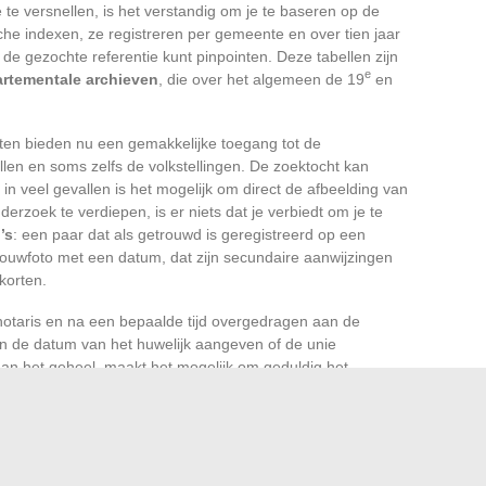
te versnellen, is het verstandig om je te baseren op de
sche indexen, ze registreren per gemeente en over tien jaar
 de gezochte referentie kunt pinpointen. Deze tabellen zijn
e
rtementale archieven
, die over het algemeen de 19
en
en bieden nu een gemakkelijke toegang tot de
llen en soms zelfs de volkstellingen. De zoektocht kan
in veel gevallen is het mogelijk om direct de afbeelding van
derzoek te verdiepen, is er niets dat je verbiedt om je te
’s
: een paar dat als getrouwd is geregistreerd op een
trouwfoto met een datum, dat zijn secundaire aanwijzingen
korten.
 notaris en na een bepaalde tijd overgedragen aan de
an de datum van het huwelijk aangeven of de unie
 aan het geheel, maakt het mogelijk om geduldig het
nstrueren, een werk van onderzoeker waarbij elke
 van de ontdekking even groot is als de zorg die aan de
 zijn schijn van administratieve puzzel, biedt soms de