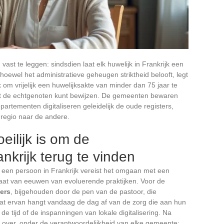
vast te leggen: sindsdien laat elk huwelijk in Frankrijk een
 hoewel het administratieve geheugen striktheid belooft, legt
k om vrijelijk een huwelijksakte van minder dan 75 jaar te
met de echtgenoten kunt bewijzen. De gemeenten bewaren
artementen digitaliseren geleidelijk de oude registers,
e regio naar de andere.
ilijk is om de
nkrijk terug te vinden
een persoon in Frankrijk vereist het omgaan met een
ltaat van eeuwen van evoluerende praktijken. Voor de
ters
, bijgehouden door de pen van de pastoor, die
aat ervan hangt vandaag de dag af van de zorg die aan hun
e tijd of de inspanningen van lokale digitalisering. Na
 over, onder de verantwoordelijkheid van elke gemeente: