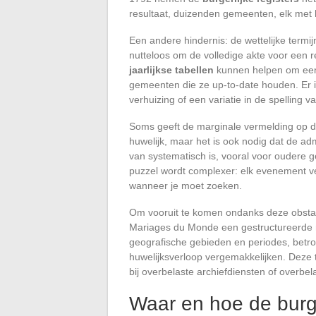
resultaat, duizenden gemeenten, elk met 
Een andere hindernis: de wettelijke termij
nutteloos om de volledige akte voor een 
jaarlijkse tabellen
kunnen helpen om een j
gemeenten die ze up-to-date houden. Er 
verhuizing of een variatie in de spelling 
Soms geeft de marginale vermelding op de
huwelijk, maar het is ook nodig dat de adm
van systematisch is, vooral voor oudere g
puzzel wordt complexer: elk evenement ve
wanneer je moet zoeken.
Om vooruit te komen ondanks deze obstake
Mariages du Monde een gestructureerde me
geografische gebieden en periodes, betr
huwelijksverloop vergemakkelijken. Deze 
bij overbelaste archiefdiensten of overbe
Waar en hoe de burge