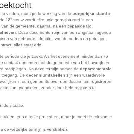
zoektocht
te vinden, moet je de werking van de
burgerlijke stand
in
e
 de 18
eeuw wordt elke unie geregistreerd in een
e van de gemeente, daarna, na een bepaalde tijd,
rchieven
. Deze documenten zijn van een angstaanjagende
tsen van geboorte, identiteit van de ouders en getuigen,
ract, alles staat erin.
de periode die je zoekt. Als het evenement minder dan 75
 je contact opnemen met de gemeente van het huwelijk en
 te raadplegen. Na deze termijn nemen de
departementale
e toegang. De
decenniumtabellen
zijn een waardevolle
le huwelijken in een gemeente over een decennium registreren,
akte kunt pinpointen, zonder door hele registers te
n de situatie:
e akten, een directe procedure, maar je moet de relevantie
a de wettelijke termijn is verstreken.