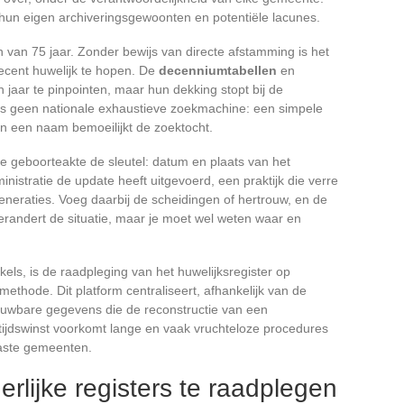
hun eigen archiveringsgewoonten en potentiële lacunes.
n van 75 jaar. Zonder bewijs van directe afstamming is het
recent huwelijk te hopen. De
decenniumtabellen
en
aar te pinpointen, maar hun dekking stopt bij de
is geen nationale exhaustieve zoekmachine: een simpele
van een naam bemoeilijkt de zoektocht.
 geboorteakte de sleutel: datum en plaats van het
inistratie de update heeft uitgevoerd, een praktijk die verre
eneraties. Voeg daarbij de scheidingen of hertrouw, en de
randert de situatie, maar je moet wel weten waar en
ls, is de raadpleging van het huwelijksregister op
thode. Dit platform centraliseert, afhankelijk van de
ouwbare gegevens die de reconstructie van een
tijdswinst voorkomt lange en vaak vruchteloze procedures
laste gemeenten.
rlijke registers te raadplegen