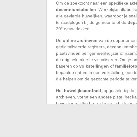
Om de zoektocht naar een specifieke akte 
decenniumtabellen
. Werkelijke alfabeti
alle gevierde huwelijken, waardoor je snel
te raadplegen bij de gemeente of de
depa
e
20
eeuw dekken.
De
online archieven
van de departement
gedigitaliseerde registers, decenniumtabe
plaatsvinden per gemeente, jaar of naam; 
de originele akte te visualiseren. Om je on
baseren op
volkstellingen
of
familiefoto
bepaalde datum in een volkstelling, een 
die helpen om de gezochte periode te ver
Het
huwelijkscontract
, opgesteld bij de
archieven, vormt een andere piste: het k
bevestigen. Elke bron, door zijn bijdrage
huwelijksverloop van een persoon te reco
aanwijzing telt, en waarbij de voldoening
zoektocht is besteed.
De zoektocht naar een huwelijksdatum, met