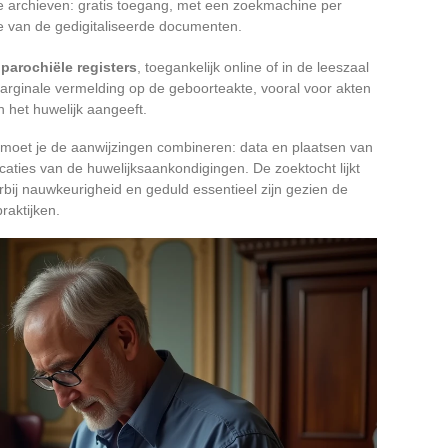
 archieven: gratis toegang, met een zoekmachine per
ie van de gedigitaliseerde documenten.
e
parochiële registers
, toegankelijk online of in de leeszaal
arginale vermelding op de geboorteakte, vooral voor akten
 het huwelijk aangeeft.
moet je de aanwijzingen combineren: data en plaatsen van
licaties van de huwelijksaankondigingen. De zoektocht lijkt
ij nauwkeurigheid en geduld essentieel zijn gezien de
raktijken.