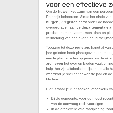
voor een effectieve 
Om de
huwelijksdatum
van een persoon 
Frankrijk beheersen. Sinds het einde van
burgerlijk register
: eerst onder de hoed
overgedragen aan de
departementale a
precisie: namen, voornamen, data en plaa
vermelding van een eventueel huwelijkscont
Toegang tot deze
registers
hangt af van 
jaar geleden heeft plaatsgevonden, moet
een legitieme reden opgeven om de akte
archieven
het over en bieden vaak onlin
hulp: het zijn alfabetische lijsten die al
waardoor je snel het gewenste jaar en de 
bladeren.
Hier is waar je kunt zoeken, afhankelijk va
Bij de gemeente: voor de meest recent
van de aanvraag rechtvaardigen.
In de archieven: vrije raadpleging, zodr