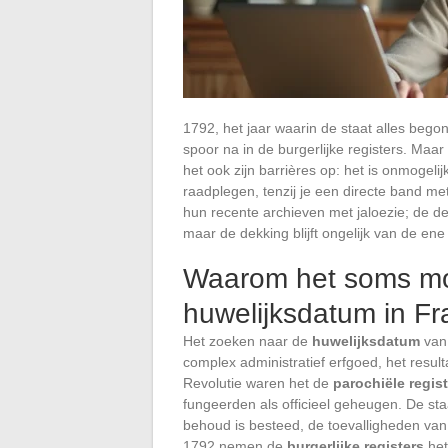
1792, het jaar waarin de staat alles begon 
spoor na in de burgerlijke registers. Maar
het ook zijn barrières op: het is onmogelij
raadplegen, tenzij je een directe band 
hun recente archieven met jaloezie; de dep
maar de dekking blijft ongelijk van de en
Waarom het soms moe
huwelijksdatum in Fra
Het zoeken naar de
huwelijksdatum
van 
complex administratief erfgoed, het resu
Revolutie waren het de
parochiële regis
fungeerden als officieel geheugen. De st
behoud is besteed, de toevalligheden van d
1792 nemen de
burgerlijke registers
het