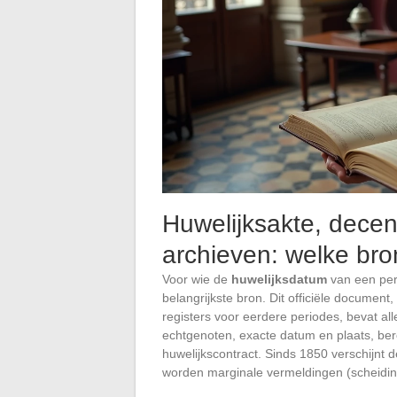
Huwelijksakte, decen
archieven: welke bro
Voor wie de
huwelijksdatum
van een pers
belangrijkste bron. Dit officiële document
registers voor eerdere periodes, bevat alle
echtgenoten, exacte datum en plaats, be
huwelijkscontract. Sinds 1850 verschijnt 
worden marginale vermeldingen (scheiding,