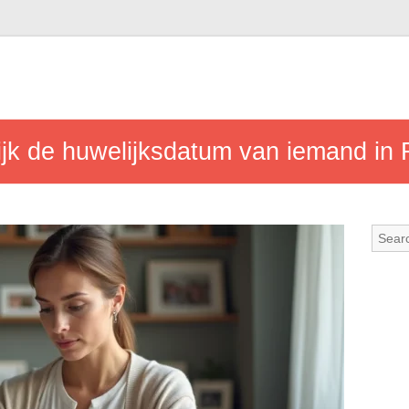
jk de huwelijksdatum van iemand in F