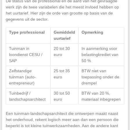
De status van de professional en de aard van het gevraagde
werk zijn de twee variabelen die het meest invloed hebben op
het uurtarief. Hier zijn de orde van grootte op basis van de
gegevens uit de sector.
Type professional
Gemiddeld
Opmerking
uurtarief
Tuinman in
20 tot 30
In aanmerking voor
loondienst CESU /
euro
belastingkrediet van
SAP
50 %
Zelfstandige
25 tot 35
BTW niet van
tuinman (auto-
euro
toepassing onder de
entrepreneur)
drempel
Tuinbedrijf /
30 tot 50
BTW van 20 %,
landschapsarchitect
euro
materiaal inbegrepen
Een tuinman-landschapsarchitect die ontwerpen maakt naast
het onderhoud, rekent logisch meer aan dan een persoon die
beperkt is tot kleine tuinwerkzaamheden. Aan de andere kant