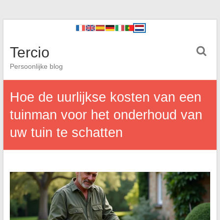
Tercio
Persoonlijke blog
Hoe de uurlijkse kosten van een
tuinman voor het onderhoud van
uw tuin te schatten