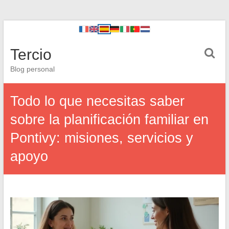
Tercio
Blog personal
Todo lo que necesitas saber
sobre la planificación familiar en
Pontivy: misiones, servicios y
apoyo