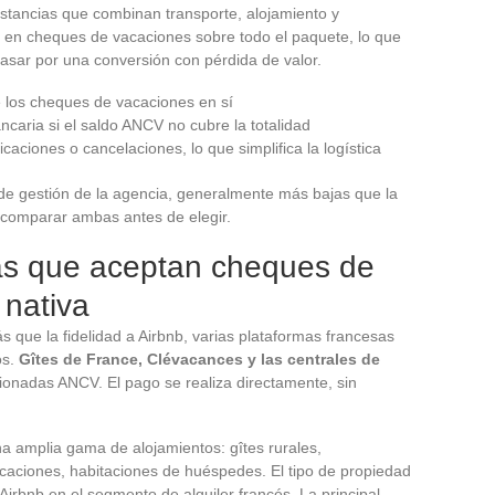
estancias que combinan transporte, alojamiento y
go en cheques de vacaciones sobre todo el paquete, lo que
pasar por una conversión con pérdida de valor.
 los cheques de vacaciones en sí
ncaria si el saldo ANCV no cubre la totalidad
caciones o cancelaciones, lo que simplifica la logística
 de gestión de la agencia, generalmente más bajas que la
omparar ambas antes de elegir.
as que aceptan cheques de
 nativa
ás que la fidelidad a Airbnb, varias plataformas francesas
os.
Gîtes de France, Clévacances y las centrales de
onadas ANCV. El pago se realiza directamente, sin
na amplia gama de alojamientos: gîtes rurales,
caciones, habitaciones de huéspedes. El tipo de propiedad
irbnb en el segmento de alquiler francés. La principal