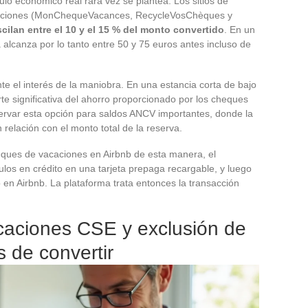
ulo económico real rara vez se plantea. Los sitios de
caciones (MonChequeVacances, RecycleVosChèques y
ilan entre el 10 y el 15 % del monto convertido
. En un
alcanza por lo tanto entre 50 y 75 euros antes incluso de
e el interés de la maniobra. En una estancia corta de bajo
e significativa del ahorro proporcionado por los cheques
rvar esta opción para saldos ANCV importantes, donde la
 relación con el monto total de la reserva.
eques de vacaciones en Airbnb de esta manera, el
tulos en crédito en una tarjeta prepaga recargable, y luego
 en Airbnb. La plataforma trata entonces la transacción
aciones CSE y exclusión de
s de convertir