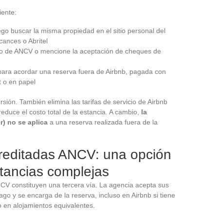
iente:
uego buscar la misma propiedad en el sitio personal del
cances o Abritel
 logo de ANCV o mencione la aceptación de cheques de
 para acordar una reserva fuera de Airbnb, pagada con
 o en papel
sión. También elimina las tarifas de servicio de Airbnb
e reduce el costo total de la estancia. A cambio,
la
r) no se aplica
a una reserva realizada fuera de la
creditadas ANCV: una opción
tancias complejas
CV constituyen una tercera vía. La agencia acepta sus
 y se encarga de la reserva, incluso en Airbnb si tiene
o en alojamientos equivalentes.