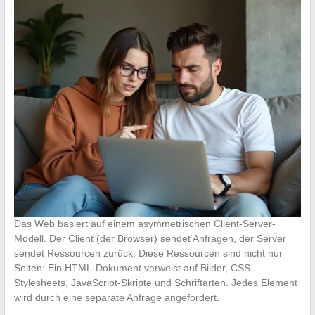
Das Web basiert auf einem asymmetrischen Client-Server-
Modell. Der Client (der Browser) sendet Anfragen, der Server
sendet Ressourcen zurück. Diese Ressourcen sind nicht nur
Seiten: Ein HTML-Dokument verweist auf Bilder, CSS-
Stylesheets, JavaScript-Skripte und Schriftarten. Jedes Element
wird durch eine separate Anfrage angefordert.