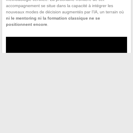
accompagnement se situe dans la capacité à intégrer les
nouveaux modes de décision augmentés par l’IA, un terrain où
ni le mentoring ni la formation classique ne se
positionnent encore
.
←
Conseils pratiques et astuces pour profiter pleinement de