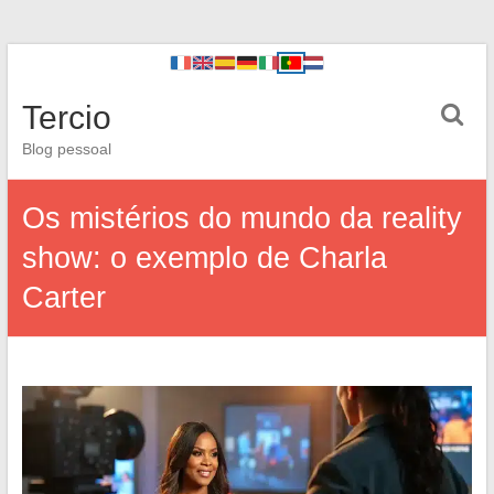
Tercio
Blog pessoal
Os mistérios do mundo da reality
show: o exemplo de Charla
Carter