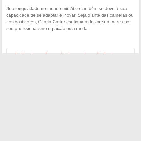
Sua longevidade no mundo midiático também se deve à sua
capacidade de se adaptar e inovar. Seja diante das câmeras ou
nos bastidores, Charla Carter continua a deixar sua marca por
seu profissionalismo e paixão pela moda.
←
Análise das melhores plataformas de avaliação de
desempenho automotivo
Investir de forma diferente: os segredos das melhores SCPI
→
Search