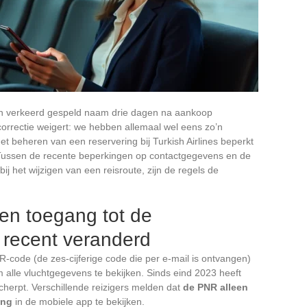
 een verkeerd gespeld naam drie dagen na aankoop
correctie weigert: we hebben allemaal wel eens zo’n
beheren van een reservering bij Turkish Airlines beperkt
. Tussen de recente beperkingen op contactgegevens en de
j het wijzigen van een reisroute, zijn de regels de
 en toegang tot de
r recent veranderd
-code (de zes-cijferige code die per e-mail is ontvangen)
m alle vluchtgegevens te bekijken. Sinds eind 2023 heeft
cherpt. Verschillende reizigers melden dat
de PNR alleen
ing
in de mobiele app te bekijken.