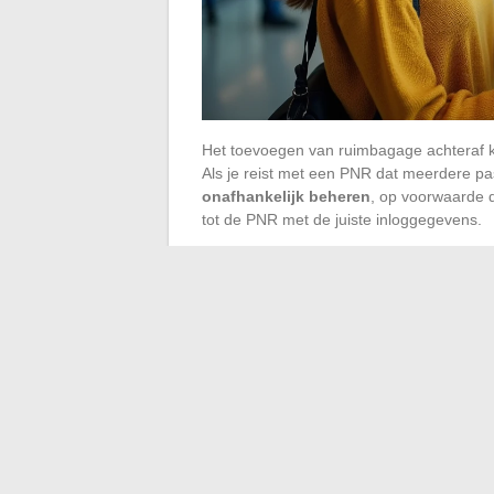
Het toevoegen van ruimbagage achteraf k
Als je reist met een PNR dat meerdere p
onafhankelijk beheren
, op voorwaarde 
tot de PNR met de juiste inloggegevens.
Voor leden van het Miles&Smiles-program
naar de hogere klasse) via een ander circui
optie verschijnt niet in de standaard inte
Of je nu een letter in een naam moet cor
gewoon toegang tot je reservering wilt herst
identificeer het juiste kanaal (zelfbedieni
actie te ondernemen. De verwerkingstijde
van het kantoor dat je contacteert.