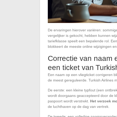
De ervaringen hierover variëren: sommige 
vergelijker is gekocht, hebben kunnen wijz
tariefklasse speelt een bepalende rol. Een
blokkeert de meeste online wijzigingen en
Correctie van naam e
een ticket van Turkish
Een naam op een vliegticket corrigeren b
de meest gereguleerde. Turkish Airlines m
De eerste: een kleine typfout (een ontbrek
wordt doorgaans geaccepteerd door de kl
paspoort wordt verstrekt.
Het verzoek mo
de luchthaven op de dag van vertrek.
De tweede: een volledige naamsverandering