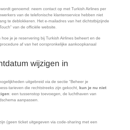
 wordt genoemd: neem contact op met Turkish Airlines per
ewerkers van de telefonische klantenservice hebben niet
ang te deblokkeren. Het e-mailadres van het dichtstbijzijnde
Touch” van de officiële website.
 hoe je je reservering bij Turkish Airlines beheert en de
 procedure af van het oorspronkelijke aankoopkanaal
htdatum wijzigen in
smogelijkheden uitgebreid via de sectie “Beheer je
ess-tarieven die rechtstreeks zijn gekocht,
kun je nu niet
zigen
: een tussenstop toevoegen, de luchthaven van
tijdschema aanpassen.
zijn (geen ticket uitgegeven via code-sharing met een