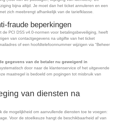
ziging bijna altijd. Je moet dan het ticket annuleren en een
met zich meebrengt afhankelijk van de tariefklasse.
ti-fraude beperkingen
ot de PCI DSS v4.0-normen voor betalingsbeveiliging, heeft
zigen van contactgegevens na uitgifte van het ticket
mailadres of een hoofdtelefoonnummer wijzigen via “Beheer
de gegevens van de betaler nu geweigerd in
 systematisch door naar de klantenservice of het uitgevende
Deze maatregel is bedoeld om pogingen tot misbruik van
eging van diensten na
ok de mogelijkheid om aanvullende diensten toe te voegen:
agage. Voor de stoelkeuze hangt de beschikbaarheid af van