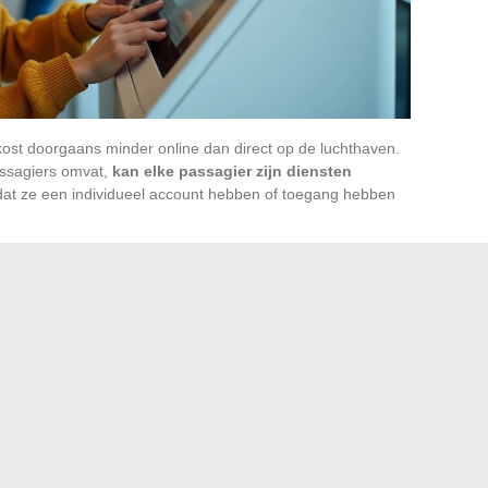
ost doorgaans minder online dan direct op de luchthaven.
assagiers omvat,
kan elke passagier zijn diensten
dat ze een individueel account hebben of toegang hebben
ma verlopen bepaalde stoelwijzigingen (upgrades in miles
t, toegankelijk alleen vanuit het loyaliteitsaccount. De
rface voor reserveringsbeheer.
rigeren, een vlucht een paar dagen moet verplaatsen of
ellen, het uitgangspunt blijft hetzelfde: controleer je tarief,
ng, e-mail, bureau), en wacht niet tot de dag voor vertrek om
n per e-mail liggen rond de paar werkdagen, afhankelijk