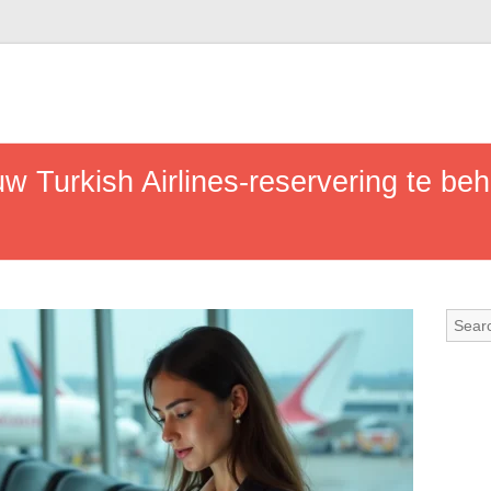
uw Turkish Airlines-reservering te b