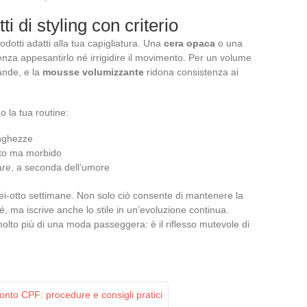
ti di styling con criterio
rodotti adatti alla tua capigliatura. Una
cera opaca
o una
senza appesantirlo né irrigidire il movimento. Per un volume
ande, e la
mousse volumizzante
ridona consistenza ai
o la tua routine:
unghezze
ato ma morbido
lare, a seconda dell’umore
sei-otto settimane. Non solo ciò consente di mantenere la
é, ma iscrive anche lo stile in un’evoluzione continua.
lto più di una moda passeggera: è il riflesso mutevole di
onto CPF: procedure e consigli pratici