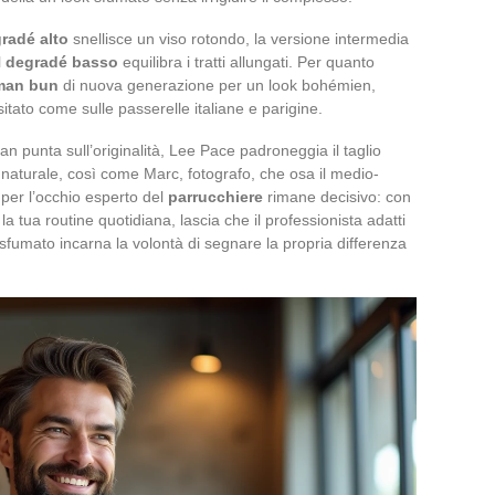
radé alto
snellisce un viso rotondo, la versione intermedia
l
degradé basso
equilibra i tratti allungati. Per quanto
man bun
di nuova generazione per un look bohémien,
isitato come sulle passerelle italiane e parigine.
n punta sull’originalità, Lee Pace padroneggia il taglio
l naturale, così come Marc, fotografo, che osa il medio-
 per l’occhio esperto del
parrucchiere
rimane decisivo: con
la tua routine quotidiana, lascia che il professionista adatti
 sfumato incarna la volontà di segnare la propria differenza