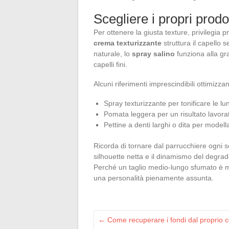
Scegliere i propri prodot
Per ottenere la giusta texture, privilegia p
crema texturizzante
struttura il capello 
naturale, lo
spray salino
funziona alla gr
capelli fini.
Alcuni riferimenti imprescindibili ottimizzan
Spray texturizzante per tonificare le l
Pomata leggera per un risultato lavor
Pettine a denti larghi o dita per model
Ricorda di tornare dal parrucchiere ogni 
silhouette netta e il dinamismo del degrad
Perché un taglio medio-lungo sfumato è mo
una personalità pienamente assunta.
←
Come recuperare i fondi dal proprio c