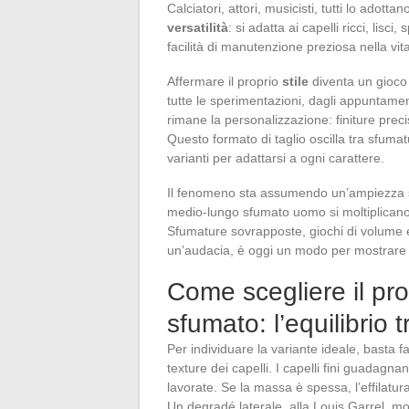
Calciatori, attori, musicisti, tutti lo adot
versatilità
: si adatta ai capelli ricci, lisc
facilità di manutenzione preziosa nella vit
Affermare il proprio
stile
diventa un gioco 
tutte le sperimentazioni, dagli appuntament
rimane la personalizzazione: finiture preci
Questo formato di taglio oscilla tra sfumatur
varianti per adattarsi a ogni carattere.
Il fenomeno sta assumendo un’ampiezza sen
medio-lungo sfumato uomo si moltiplicano, i
Sfumature sovrapposte, giochi di volume e
un’audacia, è oggi un modo per mostrare la 
Come scegliere il pro
sfumato: l’equilibrio 
Per individuare la variante ideale, basta fa
texture dei capelli. I capelli fini guadagn
lavorate. Se la massa è spessa, l’effilatura
Un degradé laterale, alla Louis Garrel, mo