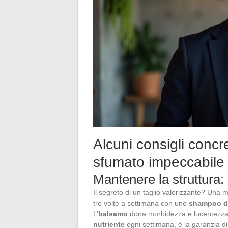
Alcuni consigli concr
sfumato impeccabile
Mantenere la struttura: r
Il segreto di un taglio valorizzante? Una 
tre volte a settimana con uno
shampoo de
L’
balsamo
dona morbidezza e lucentezza, 
nutriente
ogni settimana, è la garanzia di 