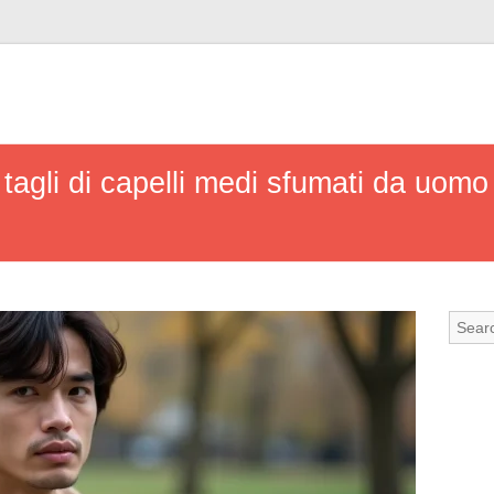
er tagli di capelli medi sfumati da uom