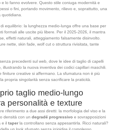
tano e lo fanno evolvere. Questo stile coniuga modernità e
i, spessi o fini, portando movimento, rilievo e, soprattutto, una
a quotidiana.
di equilibrio: la lunghezza medio-lunga offre una base per
i formali alle uscite più libere. Per il 2025-2026, il mantra
se, effetti naturali, atteggiamento falsamente disinvolto.
e nette, skin fade, wolf cut o struttura rivisitata, tante
za precedenti sul web, dove le idee di taglio di capelli
llustrando la nuova inventiva dei codici capillari maschili.
 finiture creative si affermano. La sfumatura non è più
propria singolarità senza sacrificare la praticità.
prio taglio medio-lungo
tra personalità e texture
re riferimento a due assi diretti: la morfologia del viso e la
ano densità con un
degradé progressivo
e sovrapposizioni
 e il
taper
la controllano senza appesantirla. Ricci naturali?
della un look sfumato senza irrigidire il complesso.