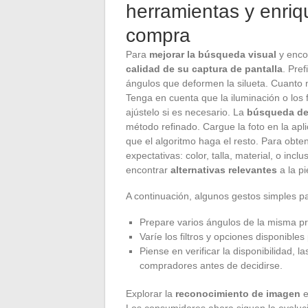
herramientas y enriq
compra
Para
mejorar la búsqueda visual
y encon
calidad de su captura de pantalla
. Pre
ángulos que deformen la silueta. Cuanto m
Tenga en cuenta que la iluminación o los fi
ajústelo si es necesario. La
búsqueda de 
método refinado. Cargue la foto en la aplic
que el algoritmo haga el resto. Para obt
expectativas: color, talla, material, o incl
encontrar
alternativas relevantes
a la p
A continuación, algunos gestos simples pa
Prepare varios ángulos de la misma pre
Varíe los filtros y opciones disponibles
Piense en verificar la disponibilidad, 
compradores antes de decidirse.
Explorar la
reconocimiento de imagen
e
Los consumidores ahora siguen la evoluc