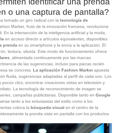
rmiten identificar una prenda
en o una captura de pantalla?
 ha tomado un giro radical con la
tecnología de
ashion Marker, fruto de la innovación francesa, revoluciona
. En la intersección de la inteligencia artificial y la moda,
la
en acceso directo a artículos equivalentes, disponibles
la prenda
en su smartphone y la envía a la aplicación. El
rón, textura, silueta. Este modo de funcionamiento ofrece
lares
, alimentada continuamente por las marcas
tinencia de las sugerencias, incluso para piezas recién
omesa se concreta.
La aplicación Fashion Marker
apuesta
ción fluida, sugerencias adaptadas al perfil de cada uno. Los
pocos clics, encontrar creaciones vistas en televisión y
mediato. La tecnología de reconocimiento de imagen se
eries, campañas publicitarias. Disponible tanto en
Google
 atrae tanto a los entusiastas del estilo como a los
ientas coloca la
búsqueda visual
en el centro de la
táneamente la prenda vista en pantalla con los productos