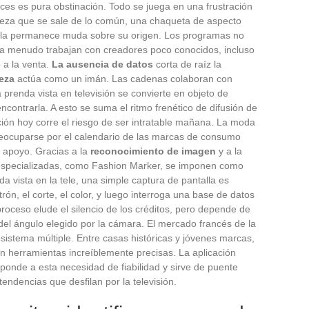
veces es pura obstinación. Todo se juega en una frustración
pieza que se sale de lo común, una chaqueta de aspecto
talla permanece muda sobre su origen. Los programas no
 a menudo trabajan con creadores poco conocidos, incluso
 a la venta.
La ausencia de datos
corta de raíz la
reza
actúa como un imán. Las cadenas colaboran con
 prenda vista en televisión se convierte en objeto de
contrarla. A esto se suma el ritmo frenético de difusión de
nción hoy corre el riesgo de ser intratable mañana. La moda
preocuparse por el calendario de las marcas de consumo
 apoyo. Gracias a la
reconocimiento de imagen
y a la
 especializadas, como Fashion Marker, se imponen como
a vista en la tele, una simple captura de pantalla es
rón, el corte, el color, y luego interroga una base de datos
proceso elude el silencio de los créditos, pero depende de
ó, del ángulo elegido por la cámara. El mercado francés de la
sistema múltiple. Entre casas históricas y jóvenes marcas,
tan herramientas increíblemente precisas. La aplicación
ponde a esta necesidad de fiabilidad y sirve de puente
 tendencias que desfilan por la televisión.