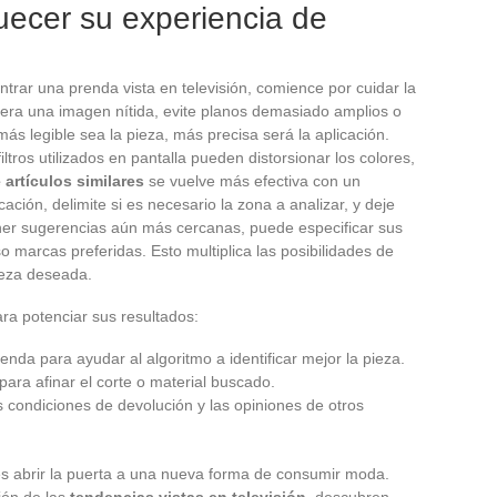
uecer su experiencia de
trar una prenda vista en televisión, comience por cuidar la
fiera una imagen nítida, evite planos demasiado amplios o
ás legible sea la pieza, más precisa será la aplicación.
ltros utilizados en pantalla pueden distorsionar los colores,
artículos similares
se vuelve más efectiva con un
ación, delimite si es necesario la zona a analizar, y deje
ener sugerencias aún más cercanas, puede especificar sus
uso marcas preferidas. Esto multiplica las posibilidades de
ieza deseada.
ra potenciar sus resultados:
nda para ayudar al algoritmo a identificar mejor la pieza.
 para afinar el corte o material buscado.
las condiciones de devolución y las opiniones de otros
s abrir la puerta a una nueva forma de consumir moda.
ión de las
tendencias vistas en televisión
, descubren