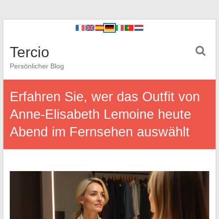
Tercio
Persönlicher Blog
Erfahren Sie, wer das Outfit von
Anne-Elisabeth Lemoine heute
Abend im Fernsehen auswählt