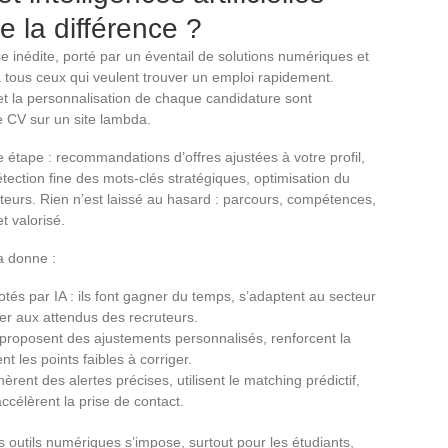
e la différence ?
e inédite, porté par un éventail de solutions numériques et
t à tous ceux qui veulent trouver un emploi rapidement.
t la personnalisation de chaque candidature sont
e CV sur un site lambda.
que étape : recommandations d’offres ajustées à votre profil,
tection fine des mots-clés stratégiques, optimisation du
ruteurs. Rien n’est laissé au hasard : parcours, compétences,
t valorisé.
la donne :
otés par IA : ils font gagner du temps, s’adaptent au secteur
ller aux attendus des recruteurs.
ls proposent des ajustements personnalisés, renforcent la
t les points faibles à corriger.
rent des alertes précises, utilisent le matching prédictif,
ccélèrent la prise de contact.
s outils numériques s’impose, surtout pour les étudiants,