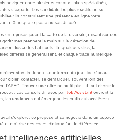
ais naviguer entre plusieurs canaux : sites spécialisés,
tés d’experts. Les candidats les plus réactifs ne se
liée : ils construisent une présence en ligne forte,
avant même que le poste ne soit diffusé.
Les entreprises jouent la carte de la diversité, misant sur des
es algorithmes prennent la main sur la détection de
assent les codes habituels. En quelques clics, la
vidéo différés se généralisent, et chaque trace numérique
s réinventent la donne. Leur terrain de jeu : les réseaux
our cibler, contacter, se démarquer, souvent loin des
 l’APEC. Trouver une offre ne suffit plus : il faut choisir le
on réseau. Les conseils diffusés par
Job Assistant
ouvrent la
rs, les tendances qui émergent, les outils qui accélèrent
ravail s’explore, se propose et se négocie dans un espace
té et maîtrise des codes digitaux font la différence.
t intelligences artificielles