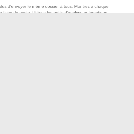
t plus d’envoyer le même dossier à tous. Montrez à chaque
a fiche de poste. Utilisez les outils d’analyse automatique
 selon les besoins de l’entreprise. Agir vite reste stratégique
tion d’une offre vous place en pole position dans le flux des
igitaux transforment la démarche en une stratégie proactive,
lérateur à votre carrière.
rd’hui, à portée de clic et d’algorithme. À chacun de saisir
e se hisser en haut de la pile grâce à la maîtrise de ces
Clément Rémiens : confidences et révélations
ux : actualités insolites, conseils et dossiers complets
→